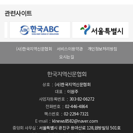
관련사이트
(사)한국지역신문협회
서비스이용약관
개인정보처리방침
오시는길
상호
(사)한국지역신문협회
대표
이원주
사업자등록번호
303-82-06272
전화번호
02-446-4864
팩스번호
02-2294-7321
E-mail
klnews8582@naver.com
중앙회 사무실 :
서울특별시 광진구 용마산로 128,원방빌딩 501호