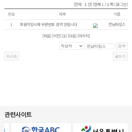
[전체 :
1
건]
[현재 1 /
1
쪽]
[로그인]
번호
제목
이름
1
회원가입시에 우편번호 검색 안됩니다
전남타임스
[처음] [이전]
[1]
[다음] [마지막]
관련사이트