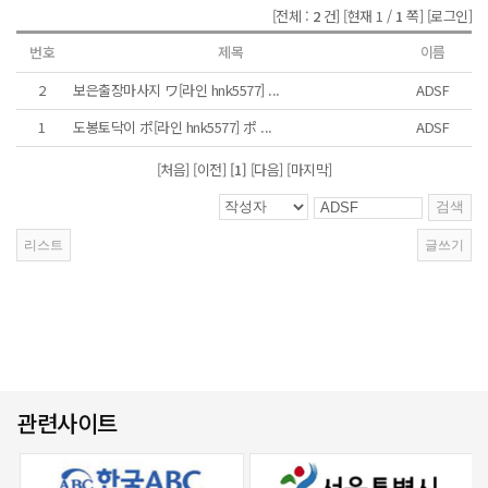
[전체 :
2
건]
[현재 1 /
1
쪽]
[로그인]
번호
제목
이름
2
보은출장마사지 ワ[라인 hnk5577] ...
ADSF
1
도봉토닥이 ポ[라인 hnk5577] ポ ...
ADSF
[처음] [이전]
[1]
[다음] [마지막]
관련사이트