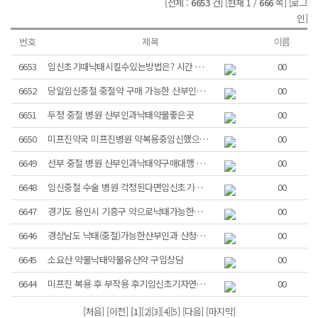
[전체 :
6653
건]
[현재 1 /
666
쪽]
[로그
인]
번호
제목
이름
6653
임신초기때낙태시킬수있는방법은? 시간 얼마...
00
6652
당일임신중절 중절약 구매 가능한 산부인과...
00
6651
두정 중절 병원 산부인과낙­태약물좋은곳
00
6650
미프진약국 미프진병원 약복용중임신했으면낙...
00
6649
선부 중절 병원 산부인과낙태약구매대행 구...
00
6648
임신중절 수술 병원 걱정된다면임신초기자연...
00
6647
경기도 용인시 기흥구 약으로낙태가능한산부...
00
6646
경상남도 낙태(중절)가능한산부인과 산청군...
00
6645
소요산 약물낙태약물유산약 구입상담
00
6644
미프진 복용 후 부작용 후기임신초기자연낙...
00
[처음] [이전]
[1]
[2]
[3]
[4]
[5]
[다음]
[마지막]