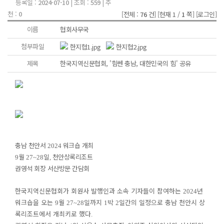
등록일 :
2024-07-10
| 조회 :
559
| 추
천 :
0
[전체 :
76
건]
[현재 1 /
1
쪽]
[로그인]
이름
협회사무국
첨부파일
한지협1.jpg
한지협2.jpg
제목
한국지역신문협회, '힘쎈 충남, 대한민국의 힘' 공유
충남 천안서
워크숍 개최
2024
월
일
천안상록리조트
9
27~28
,
권영석 회장 서산방문 간담회
한국지역신문협회가 회원사 발행인과 소속 기자들이 참여하는
년
2024
워크숍을 오는
월
일까지
박
일간의 일정으로 충남 천안시 상
9
27~28
1
2
록리조트에서 개최키로 했다
.