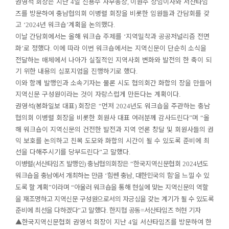
권영석 회장은 지난
일 신용수 사무총장
이원주 상임이사와 서산타임
4
,
즈를 방문하여 충남협의회 이병렬 회장을 비롯한 임원들과 간담회를 갖
고
년 워크숍
계획을 논의했다
‘2024
’
.
이날 간담회에서는 올해 워크숍 주제를
지역밀착과 공공저널리즘 전면
‘
화
로 정했다
이에 따라 이번 워크숍에서는 지역신문이 단순히 소식을
’
.
전달하는 매체에서 나아가 실질적인 지역사회 변화와 발전의 한 축이 되
기 위한 내용의 심포지엄을 진행하기로 했다
.
이와 함께 발행인과 소속기자는 물론 시도 협의회간 화합의 장을 만들어
지역신문 구성원이라는 것이 자랑스럽게 만든다는 계획이다
.
권영석
봉화일보 대표
회장은
먼저
년도 워크숍을 주관하는 충남
(
)
“
2024
협의회 이병렬 회장을 비롯한 회원사 대표 여러분께 감사드린다
며
올
”
“
해 워크숍이 지역신문의 건전한 발전과 지역 언론 창달 및 회원사들의 권
익 보호를 논의하고 친목 도모와 화합의 시간이 될 수 있도록 준비에 최
선을 다해주시기를 당부드린다
고 말했다
”
.
이병렬
서산타임즈 발행인
충남협의회장은
한국지역신문협회
년도
(
)
“
2024
워크숍을 충남에서 개최하는 만큼
힘쎈 충남
대한민국의 힘
을 느낄 수 있
‘
,
’
도록 할 계획
이라며
아울러 워크숍을 통해 현실에 맞는 지역신문의 역할
”
“
을 재조명하고 지역신문 구성원으로서의 자긍심을 갖는 계기가 될 수 있도록
준비에 최선을 다하겠다
고 말했다
한지협 공동
서산타임즈 허현 기자
”
.
=
▲
한국지역신문협회 권영석 회장이 지난
일 서산타임즈를 방문하여 한
4