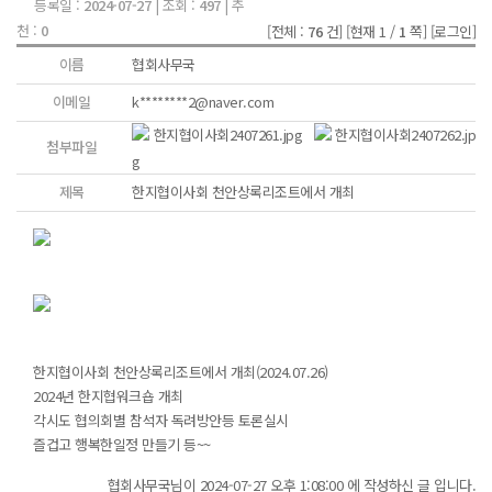
등록일 :
2024-07-27
| 조회 :
497
| 추
천 :
0
[전체 :
76
건]
[현재 1 /
1
쪽]
[로그인]
이름
협회사무국
이메일
k********2@naver.com
한지협이사회2407261.jpg
한지협이사회2407262.jp
첨부파일
g
제목
한지협이사회 천안상록리조트에서 개최
한지협이사회 천안상록리조트에서 개최(2024.07.26)
2024년 한지협워크숍 개최
각시도 협의회별 참석자 독려방안등 토론실시
즐겁고 행복한일정 만들기 등~~
협회사무국님이 2024-07-27 오후 1:08:00 에 작성하신 글 입니다.