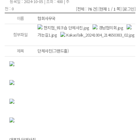
등록일 :
2024-10-05
| 조회 :
400
| 추
천 :
0
[전체 :
76
건]
[현재 1 /
1
쪽]
[로그인]
이름
협회사무국
한지협_워크숍 단체사진.jpg
경남협의회.jpg
첨부파일
가는길1.jpg
KakaoTalk_20241004_214650383_02.jpg
제목
단체사진(그랜드홀)
대표자 단체사진