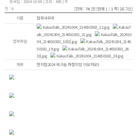
등록일 :
2024-10-05
| 조회 :
405
| 추
천 :
0
[전체 :
76
건]
[현재 1 /
1
쪽]
[로그인]
이름
협회사무국
KakaoTalk_20241004_214650383_12.jpg
KakaoT
alk_20241004_214650383_21.jpg
KakaoTalk_202410
첨부파일
04_214650383_10[0].jpg
KakaoTalk_20241004_2146
50383_19.jpg
KakaoTalk_20241004_214650383_26
[0].jpg
KakaoTalk_20241004_214650383_24.jpg
제목
한지협2024 워크숍 화합의밤 이모저모5