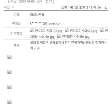
등록일 :
2023-04-06
| 조회 :
2107
|
추천 :
0
[전체 :
41
건]
[현재 2 /
1
쪽]
[로그인]
이름
협회사무국
이메일
k********2@naver.com
한지협이사회2[0].jpg
한지협이사회5[0].jpg
한
첨부파일
지협이사회4[0].jpg
한지협이사회3[0].jpg
4월3일 이철우 경북도지사 참석 한국지역신문협회 정기이사
제목
회 가져