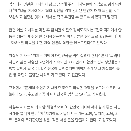
각지에서 먼길을 마다하지 않고 참석해 주신 이사님들께 진심으로 감사드린
다”며 “오늘 이사회에서 협회 발전을 위해 논의된 안건에 대해 보완할 것은
보완하고 결정된 것에 대해서는 적극 추진할 수 있도록 하겠다”고 말했다.
한편 이날 이사회를 마친 후 참석한 이철우 경북도지사는 “전국 각지에서 안
동을 방문하여 주신 한국지역신문협회 이사님들을 진심으로 환영드린다”며
“지방소멸 극복을 위한 지역 언론의 역할을 당부드린다”고 말했다.
이철우 지사는 “이제는 지방이 대한민국을 먹여 살려야 한다” 면서 “그러나
지금과 같은 저출산 고령화가 지속되면 2050년에 대한민국 잠재성장률은 O
ECD 꼴찌가 될 것이다. 선진국에 들어섰지만 행복지수가 낮고 자살률이 높
은 등 국민이 불행한 나라로 가고 있다”고 진단했다.
그러면서 “문제의 원인은 지나친 집중으로 극심한 경쟁을 부르는 수도권 병
(病)에 있다. 수도권 집중이 대한민국을 망치고 있다”고 역설했다.
이철우 지사는 이에 대한 해결책으로 “대한민국 어디에서나 살기 좋은 지방
시대를 열어야 한다”며 “지방에도 서울에 버금가는 교통, 일자리, 교육, 의
료, 문화와 주거환경을 갖춘 ‘작은 서울’들을 만들어야 한다”고 강조했다.