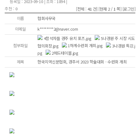
등록일 :
2023-09-10
| 조회 :
1894
|
추천 :
0
[전체 :
41
건]
[현재 2 /
1
쪽]
[로그인]
이름
협회사무국
이메일
k********2@naver.com
4참석자들 경주 유치 포즈.jpg
5나경원 주 시장 시도
첨부파일
협의회장.jpg
1하계수련회 개최.jpg
3나경원 특강.j
pg
2헤드테이블.jpg
제목
한국지역신문협회, 경주서 2023 학술대회ㆍ수련회 개최