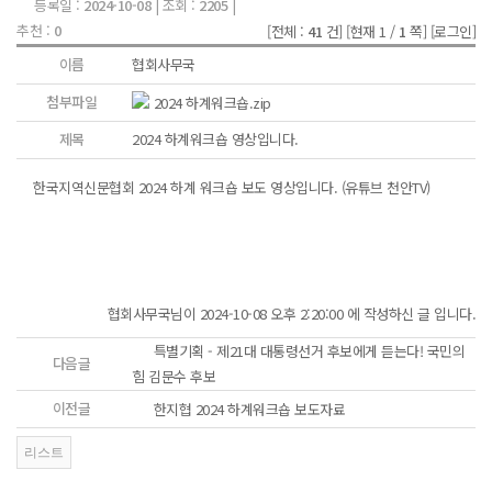
등록일 :
2024-10-08
| 조회 :
2205
|
추천 :
0
[전체 :
41
건]
[현재 1 /
1
쪽]
[로그인]
이름
협회사무국
첨부파일
2024 하계워크숍.zip
제목
2024 하계워크숍 영상입니다.
한국지역신문협회 2024 하계 워크숍 보도 영상입니다. (유튜브 천안TV)
협회사무국님이 2024-10-08 오후 2:20:00 에 작성하신 글 입니다.
특별기획 - 제21대 대통령선거 후보에게 듣는다! 국민의
다음글
힘 김문수 후보
이전글
한지협 2024 하계워크숍 보도자료