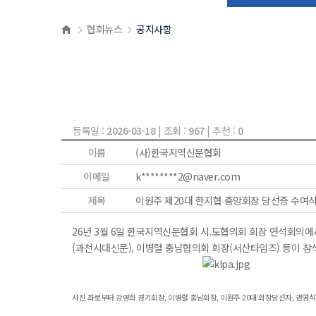
협회뉴스
공지사항
등록일 :
2026-03-18
| 조회 :
967
| 추천 :
0
이름
(사)한국지역신문협회
이메일
k********2@naver.com
제목
이원주 제20대 한지협 중앙회장 당선증 수여
26년 3월 6일 한국지역신문협회 시.도협의회 회장 연석회의에
(과천시대신문), 이병렬 충남협의회 회장(서산타임즈) 등이 참
사진 좌로부터 강명희 경기회장, 이병렬 충남회장, 이원주 20대 회장당선자, 권영석 