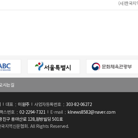
(사)한국지역
오시는길
회
대표
이원주
사업자등록번호
303-82-06272
팩스번호
02-2294-7321
E-mail
klnews8582@naver.com
진구 용마산로 128,원방빌딩 501호
한국지역신문협회. All Rights Reserved.