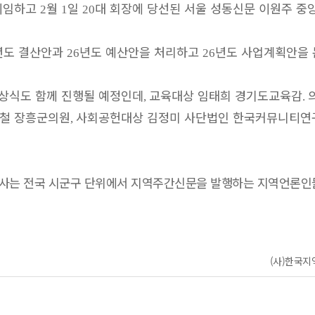
 이임하고
월
일
대 회장에 당선된 서울 성동신문 이원주 중
2
1
20
년도 결산안과
년도 예산안을 처리하고
년도 사업계획안을
26
26
시상식도 함께 진행될 예정인데
교육대상 임태희 경기도교육감
,
.
철 장흥군의원
사회공헌대상 김정미 사단법인 한국커뮤니티연
,
행사는 전국 시군구 단위에서 지역주간신문을 발행하는 지역언론인
(사)한국지역