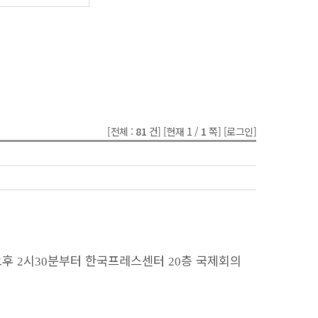
[전체 :
81
건]
[현재 1 /
1
쪽]
[로그인]
오후
시
분부터 한국프레스센터
층 국제회의
2
30
20