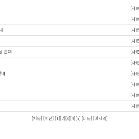
(사
(사
안내
(사
(사
상 반대
(사
(사
안내
(사
(사
(사
(사
[처음] [이전]
[1]
[2]
[3]
[4]
[5]
[다음]
[마지막]