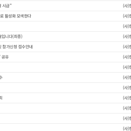
정 시급"
(사
으로 활성화 모색한다
(사
(사
내입니다(최종)
(사
및 참가신청 접수안내
(사
' 공유
(사
(사
수
(사
(사
최
(사
(사
(사
(사