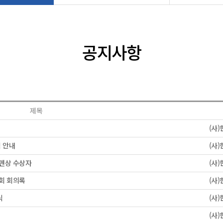
공지사항
제목
(사
식 안내
(사
펜상 수상자
(사
회 회의록
(사
식
(사
(사