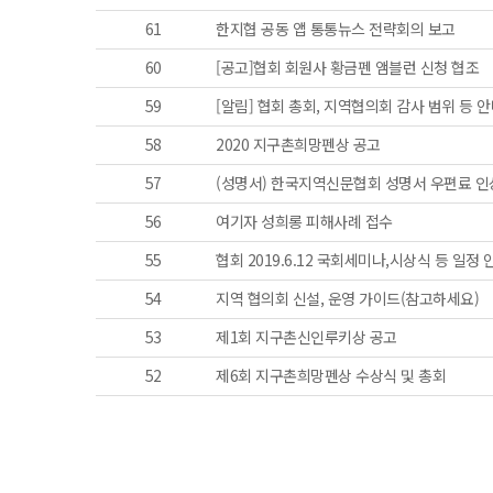
61
한지협 공동 앱 통통뉴스 전략회의 보고
60
[공고]협회 회원사 황금펜 앰블런 신청 협조
59
[알림] 협회 총회, 지역협의회 감사 범위 등 
58
2020 지구촌희망펜상 공고
57
(성명서) 한국지역신문협회 성명서 우편료 인
56
여기자 성희롱 피해사례 접수
55
협회 2019.6.12 국회세미나,시상식 등 일정 
54
지역 협의회 신설, 운영 가이드(참고하세요)
53
제1회 지구촌신인루키상 공고
52
제6회 지구촌희망펜상 수상식 및 총회