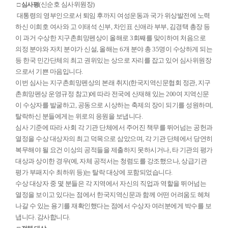
(신순호 심사위원장)
□ 심사평
대통령의 영부인으로서 퇴임 후까지 여성운동과 국가 위상발전에 노력
하신 이희호 여사와 고 이태석 신부, 차인표 신애라 부부, 김경택 총장 등
이 과거 수상한 지구촌희망펜상이 올해로 3회째를 맞이하여 처음으로
의정 분야와 자치 분야가 신설, 올해는 6개 분야 총 35명이 수상하게 되는
등 한국 민간단체의 최고 권위있는 상으로 자리를 잡고 있어 심사위원장
으로서 기쁜 마음입니다.
이번 심사는 지구촌희망펜상의 본래 취지(한국지역신문협회 정관, 지구
촌희망펜상 운영규정 참고)에 따라 전국에 산재해 있는 200여 지역신문
이 수상자를 발굴하고, 공동으로 시상하는 축제의 장이 되기를 성원하며,
탈락하신 분들에게는 위로의 응원을 보냅니다.
심사 기준에 따라 사회 각 기관 단체에서 주어진 책무를 뛰어넘는 공헌과
열정을 수상 대상자의 최고 덕목으로 삼았으며, 각 기관 단체에서 당연히
복무해야 될 요건 이상의 공적들을 제출하지 못하시거나, 타 기관의 평가
대상과 상이한 경우(예, 자체 공적서는 청렴도를 강조했으나, 상급기관
평가 부패지수 최하위 등)는 탈락 대상에 포함되었습니다.
수상 대상자 중 몇 분들은 각 지역에서 자신의 직업과 역할을 뛰어넘는
열정을 보이고 있다는 점에서 한국지역신문과 함께 어떤 어려움도 헤쳐
나갈 수 있는 용기를 재확인했다는 점에서 수상자 여러분에게 박수를 보
냅니다. 감사합니다.