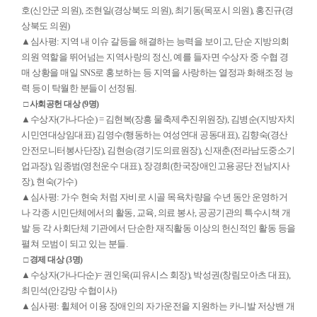
호(신안군 의원), 조현일(경상북도 의원), 최기동(목포시 의원), 홍진규(경
상북도 의원)
▲심사평: 지역 내 이슈 갈등을 해결하는 능력을 보이고, 단순 지방의회
의원 역할을 뛰어넘는 지역사랑의 정신, 예를 들자면 수상자 중 수협 경
매 상황을 매일 SNS로 홍보하는 등 지역을 사랑하는 열정과 화해조정 능
력 등이 탁월한 분들이 선정됨.
□ 사회공헌 대상 (9명)
▲수상자(가나다순) = 김현복(장흥 물축제추진위원장), 김병순(지방자치
시민연대상임대표) 김영수(행동하는 여성연대 공동대표), 김향숙(경산
안전모니터봉사단장), 김현승(경기도의료원장), 신재춘(전라남도중소기
업과장), 임종범(영천운수 대표), 장경희(한국장애인고용공단 전남지사
장), 현숙(가수)
▲심사평: 가수 현숙 처럼 자비로 시골 목욕차량을 수년 동안 운영하거
나 각종 시민단체에서의 활동, 교육, 의료 봉사, 공공기관의 특수시책 개
발 등 각 사회단체 기관에서 단순한 재직활동 이상의 헌신적인 활동 등을
펼쳐 모범이 되고 있는 분들.
□ 경제 대상 (3명)
▲수상자(가나다순)= 권인욱(피유시스 회장), 박성권(창림모아츠 대표),
최민석(안강망 수협이사)
▲심사평: 휠체어 이용 장애인의 자가운전을 지원하는 카니발 저상밴 개