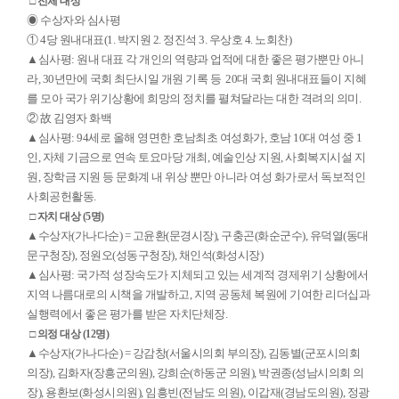
□ 전체 대상
◉ 수상자와 심사평
① 4당 원내대표(1. 박지원 2. 정진석 3. 우상호 4. 노회찬)
▲심사평: 원내 대표 각 개인의 역량과 업적에 대한 좋은 평가뿐만 아니
라, 30년만에 국회 최단시일 개원 기록 등 20대 국회 원내대표들이 지혜
를 모아 국가 위기상황에 희망의 정치를 펼쳐달라는 대한 격려의 의미.
② 故 김영자 화백
▲심사평: 94세로 올해 영면한 호남최초 여성화가, 호남 10대 여성 중 1
인, 자체 기금으로 연속 토요마당 개최, 예술인상 지원, 사회복지시설 지
원, 장학금 지원 등 문화계 내 위상 뿐만 아니라 여성 화가로서 독보적인
사회공헌활동.
□ 자치 대상 (5명)
▲수상자(가나다순) = 고윤환(문경시장), 구충곤(화순군수), 유덕열(동대
문구청장), 정원오(성동구청장), 채인석(화성시장)
▲심사평: 국가적 성장속도가 지체되고 있는 세계적 경제위기 상황에서
지역 나름대로의 시책을 개발하고, 지역 공동체 복원에 기여한 리더십과
실행력에서 좋은 평가를 받은 자치단체장.
□ 의정 대상 (12명)
▲수상자(가나다순) = 강감창(서울시의회 부의장), 김동별(군포시의회
의장), 김화자(장흥군의원), 강희순(하동군 의원), 박권종(성남시의회 의
장), 용환보(화성시의원), 임흥빈(전남도 의원), 이갑재(경남도의원), 정광