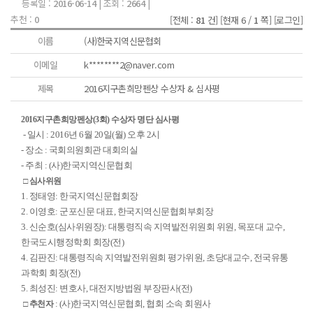
등록일 :
2016-06-14
| 조회 :
2664
|
추천 :
0
[전체 :
81
건]
[현재 6 /
1
쪽]
[로그인]
이름
(사)한국지역신문협회
이메일
k********2@naver.com
제목
2016지구촌희망펜상 수상자 & 심사평
2016지구촌희망펜상(3회) 수상자 명단 심사평
- 일시 : 2016년 6월 20일(월) 오후 2시
- 장소 : 국회의원회관 대회의실
- 주최 : (사)한국지역신문협회
□ 심사위원
1. 정태영: 한국지역신문협회장
2. 이영호: 군포신문 대표, 한국지역신문협회부회장
3. 신순호(심사위원장): 대통령직속 지역발전위원회 위원, 목포대 교수,
한국도시행정학회 회장(전)
4. 김판진: 대통령직속 지역발전위원회 평가위원, 초당대교수, 전국유통
과학회 회장(전)
5. 최성진: 변호사, 대전지방법원 부장판사(전)
: (사)한국지역신문협회, 협회 소속 회원사
□ 추천자