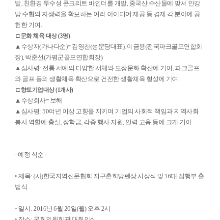
발, 친환경 투수성 콘크리트 바인더를 개발, 중국산 수산물에 맞서 안강
망 수협의 자생력을 확보하는 여러 아이디어 제공 등 경제 각 분야에 공
헌한 기여.
□ 문화 체육 대상 (3명)
▲수상자(가나다순)= 김영찬(성문당대표), 이금용(전국파크골프연합회
장), 박준선(가평군골프연합회장)
▲심사평: 전통 서예의 다양한 서체와 도장문화 확산에 기여, 파크골프
와 골프 등의 생활체육 확산으로 건전한 생활체육 형성에 기여.
□ 향토기업대상 (1개사)
▲수상회사= 보해
▲심사평: 50여년 이상 고향을 지키며 기업의 사회적 책임과 지역사회
봉사 역할에 충실, 장학금, 각종 행사 지원, 인력 고용 등에 크게 기여.
- 예정 식순 -
◦ 제목: (사)한국지역신문협회 지구촌희망펜상 시상식 및 16대 집행부 출
범식
◦ 일시: 2016년 6월 20일(월) 오후 2시
◦ 장소: 국회의원회관 대회의실