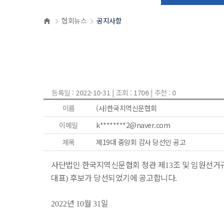
협회뉴스
공지사항
등록일 :
2022-10-31
| 조회 :
1706
| 추천 :
0
이름
(사)한국지역신문협회
이메일
k********2@naver.com
제목
제19대 중앙회 감사 당선인 공고
사단법인 한국지역신문협회 정관 제
조 및 임원선거
13
대표
후보가 당선되었기에 공고합니다
)
.
년
월
일
2022
10
31