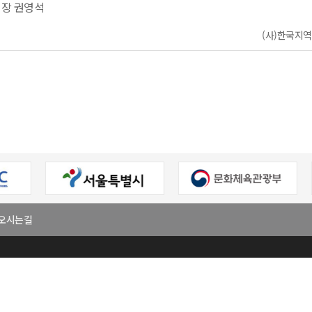
장 권영석
(사)한국지역신
오시는길
회
대표
이원주
사업자등록번호
303-82-06272
팩스번호
02-2294-7321
E-mail
klnews8582@naver.com
진구 용마산로 128,원방빌딩 501호