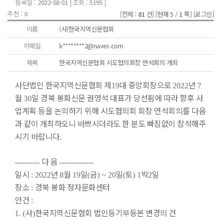
등록일 :
2022-08-01
| 조회 :
5195
|
추천 :
0
[전체 :
81
건]
[현재 5 /
1
쪽]
[로그인]
이름
(사)한국지역신문협회
이메일
k********2@naver.com
제목
한국지역신문협회 시도협의회장 연석회의 개최
사단법인 한국지역신문협회 제
대 중앙회장으로
년
19
2022
7
월
일 경북 봉화신문 권영석 대표가 당선됨에 따라 향후 사
30
업계획 등을 논의하기 위해 시도협의회 회장 연석회의를 다음
과 같이 개최하오니 바쁘시더라도 한 분도 빠짐없이 참석해주
시기 바랍니다
.
다 음
----------
--------------
일시
년
월
일
금
일
토
박
일
: 2022
8
19
(
) ~ 20
(
) 1
2
장소
경북 봉화 정자문화센터
:
안건
:
사
한국지역신문협회 법인등기부등본 변경의 건
1. (
)