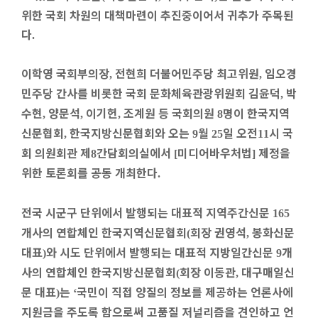
위한 국회 차원의 대책마련이 추진중이어서 귀추가 주목된
다
.
이학영 국회부의장
전현희 더불어민주당 최고위원
임오경
,
,
민주당 간사를 비롯한 국회 문화체육관광위원회 김윤덕
박
,
수현
양문석
이기헌
조계원 등 국회의원
명이 한국지역
,
,
,
8
신문협회
한국지방신문협회와 오는
월
일 오전
시 국
,
9
25
11
회 의원회관 제
간담회의실에서
미디어바우처법
제정을
8
[
]
위한 토론회를 공동 개최한다
.
전국 시군구 단위에서 발행되는 대표적 지역주간신문
165
개사의 연합체인 한국지역신문협회
회장 권영석
봉화신문
(
,
대표
와 시도 단위에서 발행되는 대표적 지방일간신문
개
)
9
사의 연합체인 한국지방신문협회
회장 이동관
대구매일신
(
,
문 대표
는
국민이 직접 양질의 정보를 제공하는 언론사에
)
‘
지원금을 주도록 함으로써 고품질 저널리즘을 견인하고 언