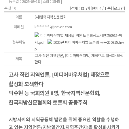
등록일 :
2025-09-18
| 조회 :
1545
|
추천 :
0
[전체 :
81
건]
[현재 4 /
1
쪽]
[로그인]
이름
(사)한국지역신문협회
이메일
k********2@naver.com
미디어바우처법 제정을 위한 토론회광고시안250915-복
첨부파일
사.pdf
2025년 미디어바우처법 토론회 공문250915.hw
p
고사 직전 지역언론, [미디어바우처법] 제정으로 활성화 모색
제목
한다
고사 직전 지역언론
미디어바우처법
제정으로
, [
]
활성화 모색한다
박수현 등 국회의원
명
한국지역신문협회
8
,
,
한국지방신문협회와 토론회 공동주최
지방자치와 지역공동체 발전을 위해 중요한 역할을 수행하
고 있는 지역언론
지방일간지
지역주간지
을 활성화시키기
(
,
)