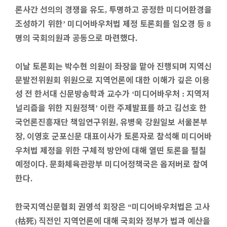
론사간 선의의 경쟁을 유도
투명하고 공정한 미디어환경을
,
조성하기 위한
미디어바우처법 제정 토론회를 임오경 등
’
8
명의 국회의원과 공동으로 마련했다
.
이날 토론회는 박수현 의원이 좌장을 맡아 진행되며 지역신
문발전위원회 위원으로 지역언론에 대한 이해가 깊은 이용
성 전 한서대 신문방송학과 교수가
미디어바우처
지역저
‘
:
널리즘을 위한 지원정책
이란 주제발표를 하고 김선호 한
’
국언론진흥재단 책임연구위원
유병욱 강원일보 서울본부
,
장
이영호 군포신문 대표이사가 토론자로 참석해 미디어바
,
우처법 제정을 위한 구체적 방안에 대해 열띤 토론을 펼칠
예정이다
문화체육관광부 미디어정책국은 옵저버로 참여
.
한다
.
한국지역신문협회 권영석 회장은
미디어바우처법은 고사
“
枯死
직전인 지역언론에 대해 국회와 정부가 법과 예산을
(
)