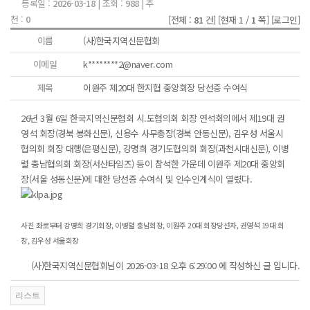
등록일 :
2026-03-18
| 조회 :
988
| 추
천 :
0
[전체 :
81
건]
[현재 1 /
1
쪽]
[로그인]
이름
(사)한국지역신문협회
이메일
k********2@naver.com
제목
이원주 제20대 한지협 중앙회장 당선증 수여식
26년 3월 6일 한국지역신문협회 시.도협의회 회장 연석회의에서 제19대 권
영석 회장(경북 봉화신문), 신용수 사무총장(경북 안동신문), 김우성 서울시
협의회 회장 대행(은평신문), 강명희 경기도협의회 회장(과천시대신문), 이병
렬 충남협의회 회장(서산타임즈) 등이 참석한 가운데 이원주 제20대 중앙회
장(서울 성동신문)에 대한 당선증 수여식 및 인수인계식이 열렸다.
사진 좌로부터 강명희 경기회장, 이병렬 충남회장, 이원주 20대 회장당선자, 권영석 19대 회
장, 김우성 서울회장
(사)한국지역신문협회님이 2026-03-18 오후 6:29:00 에 작성하신 글 입니다.