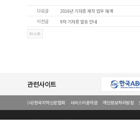
다음글
2016년 기자증 제작 업무 재개
이전글
9차 기자증 발송 안내
관련사이트
(사)한국지역신문협회
서비스이용약관
개인정보처리방침
상호
(사)한국지역신문협
전화번호
02-446-4864
중앙회 사무실 :
서울특별시 광