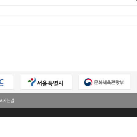
오시는길
회
대표
이원주
사업자등록번호
303-82-06272
팩스번호
02-2294-7321
E-mail
klnews8582@naver.com
진구 용마산로 128,원방빌딩 501호