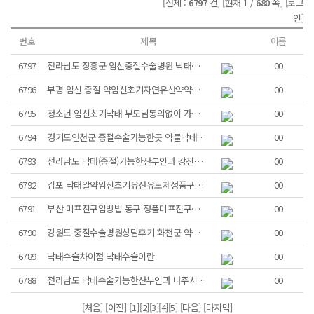
[전체 :
6797
건]
[현재 1 /
680
쪽]
[로그
인]
번호
제목
이름
6797
전라남도 장흥군 임신중절수술병원 낙태금액...
00
6796
부평 임신 중절 약임신초기자연유산약약물낙...
00
6795
청소년 임신초기낙태 부모님동의없이 가능한...
00
6794
경기도연천군 중절수술가능한곳 약물낙태산부...
00
6793
전라남도 낙태(중절)가능한산부인과 강진군...
00
6792
김포 낙태알약임신초기유산유도제정품구입방법...
00
6791
부산 미프진구입방법 동구 정품미프진구입방...
00
6790
강원도 중절수술병원상담후기 화천군 약물낙...
00
6789
낙태수술차이점 낙­태수술이란
00
6788
전라남도 낙태수술가능한산부인과 나주시 약...
00
[처음] [이전]
[1]
[2]
[3]
[4]
[5]
[다음]
[마지막]