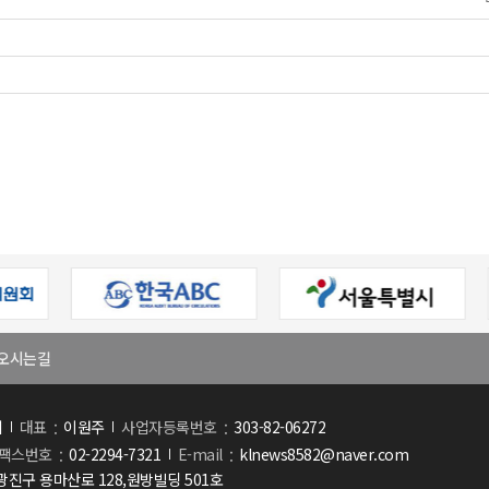
오시는길
회
대표
이원주
사업자등록번호
303-82-06272
팩스번호
02-2294-7321
E-mail
klnews8582@naver.com
진구 용마산로 128,원방빌딩 501호