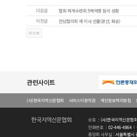
다음글
협회 하계수련회 5백여명 참석 성황
이전글
전남협의회 새 이사 선출(광산, 화순)
관련사이트
(사)한국지역신문협회
서비스이용약관
개인정보처리방침
상호
(사)한국지역신문협
전화번호
02-446-4864
중앙회 사무실 :
서울특별시 광