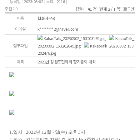
등록일 :
2023-03-02
| 조회 :
2116
|
추천 :
0
[전체 :
41
건]
[현재 2 /
1
쪽]
[로그인]
이름
협회사무국
이메일
k********2@naver.com
KakaoTalk_20230302_153203192.jpg
KakaoTalk_
첨부파일
20230302_153202845.jpg
KakaoTalk_20230302_153
202476.jpg
제목
2022년 강원도협의회 정기총회 개최
1.
일시
: 2022
년
12
월
7
일
(
수
)
오후
3
시
2.
장소
:
강원도의회 지하
1
층 세미나실
(
춘천시 중앙로
1)