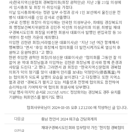
사
한국지역신문협회 경북협의회
회장 권혁만
은 지난
월
일 의성에
)
(
)
2
23
서 임시총회 및 회장 이
취임식을 가졌다
·
.
이날 임시총회에서는 정관 일부 수정과 감사
인 보선에서 울진신문 전
1
병식 대표이사를 신임 감사로 선출했다
.
부로 진행된 회장이
취임식에는 안국현 의성부군수
최태림 경상북도의
2
·
,
회 행정보건복지위원장과 김민주 박선희 의성군의회 의원
최병일 재대
,
구경북시도민회 회장을 비롯한 회원사 대표이사 발행인 편집국장 등
50
여명이 참석한 가운데 개최했다
.
이임한 김현관 회장
서라벌신문 대표이사
은
지난
년 여간 함께해서
(
)
“
5
행복했다
면서
후임 회장께서 협의회를 더 발전시켜가도록 열심히 후
.”
“
원하고 응원하겠다
고 했다
.”
.
한편 취임한 권혁만 회장
의성신문 대표이사
은
협의회를 그동안 잘 이
(
)
“
끌어 온 역대 회장님들과 이임하는 김현관 회장님께 감사와 함께 존경과
사랑을 드린다
고 했다
그러면서 권 회장은
한국지역신문협회 경북협
.”
.
“
의회가 덕의 향기를 많이 내뿜어 만리를 보내는 덕향만리
德香萬里
하
(
)
는 협의회가 되도록 실행의 모습을 보이겠다
고 다짐했다
또한 지역소
.”
.
멸과 관련
경북도가 펼치고 있는 저출생과 전쟁에 협의회도 참전하여
“
승리하는데 기여하자
며 협의회 회원사에 당부했다
”
.
이날 행사 마지막 순서로
년
정상회의는 경상북도 경주 유치를
2025
APEC
기원하는 퍼프먼스를 펼치기도 했다
.
협회사무국님이 2024-03-05 오후 12:12:00 에 작성하신 글 입니다.
다음글
충남 천안서 2024 워크숍 간담회개최
재대구경북시도민회와 업무협약 가진 ‘한지협 경북협의
이전글