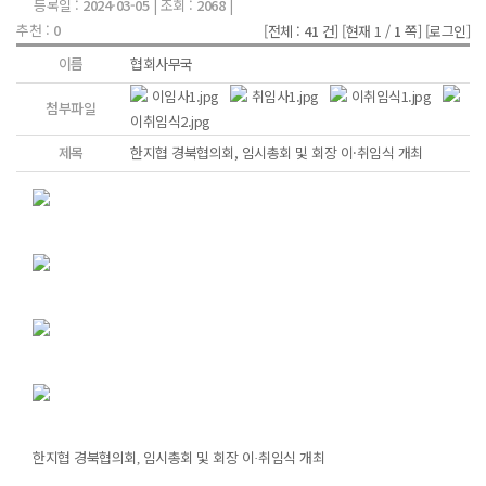
등록일 :
2024-03-05
| 조회 :
2068
|
추천 :
0
[전체 :
41
건]
[현재 1 /
1
쪽]
[로그인]
이름
협회사무국
이임사1.jpg
취임사1.jpg
이취임식1.jpg
첨부파일
이취임식2.jpg
제목
한지협 경북협의회, 임시총회 및 회장 이·취임식 개최
한지협 경북협의회
임시총회 및 회장 이
취임식 개최
,
·