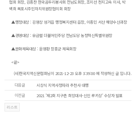
협회 회장, 김종찬 한국곰두리봉사회 전남도회장, 조미선 천지고속 이사, 박
백희 목포시주민자치위원장협의회 회장
▲행정대상 : 김영상 성거읍 행정복지센터 읍장, 이종민 서산 해양수산과장
▲경영대상 : 유금렬 더불어민주당 전남도당 농정혁신특별위원장
▲문화체육대상 : 윤영환 장흥군 체육회장
<끝>
(사)한국지역신문협회님이 2021-12-23 오후 3:39:00 에 작성하신 글 입니다.
다음글
시상식 지역사정따라 추천사 대행
이전글
2021 ’제2회 지구촌 희망대사-신인 루키상’ 수상자 발표