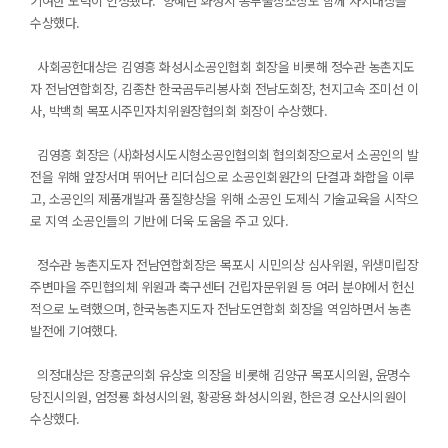
기여한 노력이 인정됐다. 양혜란 화성시 동부출장소장도 함께 자치대상을
수상했다.
사회공헌대상은 김영흥 화성시소공인협회 회장을 비롯해 정수관 농촌지도
자 전남연합회장, 김종찬 한국곰두리봉사회 전남도회장, 천지고속 조미선 이
사, 박백희 목포시주민자치위원장협의회 회장이 수상했다.
김영흥 회장은 (사)화성시도시형소공인협의회 협의회장으로서 소공인의 발
전을 위해 앞장서며 뛰어난 리더십으로 소공인회원간의 단결과 화합을 이루
고, 소공인의 제품개발과 품질향상을 위해 소공인 도제식 기술교육을 시작으
로 지역 소공인들의 기반에 더욱 도움을 주고 있다.
정수관 농촌지도자 전남연합회장은 목포시 시민의상 심사위원, 위생미립장
주변마을 주민협의체 위원과 축구센터 건립자문위원 등 여러 분야에서 헌신
적으로 노력했으며, 한국농촌지도자 전남도연합회 회장을 역임하면서 농촌
발전에 기여했다.
의정대상은 장흥군의회 유상호 의장을 비롯해 김양규 목포시의원, 윤명수
당진시의원, 엄정룡 화성시의원, 황광용 화성시의원, 한은경 오산시의원이
수상했다.