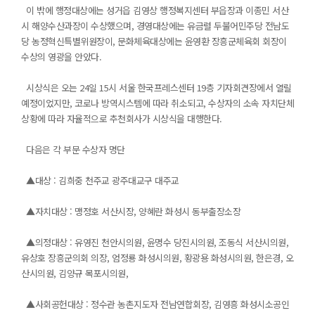
이 밖에 행정대상에는 성거읍 김영상 행정복지센터 부읍장과 이종민 서산
시 해양수산과장이 수상했으며, 경영대상에는 유금렬 두불어민주당 전남도
당 농정혁신특별위원장이, 문화체육대상에는 윤영환 장흥군체육회 회장이
수상의 영광을 안았다.
시상식은 오는 24일 15시 서울 한국프레스센터 19층 기자회견장에서 열릴
예정이었지만, 코로나 방역시스템에 따라 취소되고, 수상자의 소속 자치단체
상황에 따라 자율적으로 추천회사가 시상식을 대행한다.
다음은 각 부문 수상자 명단
▲대상 : 김희중 천주교 광주대교구 대주교
▲자치대상 : 맹정호 서산시장, 양혜란 화성시 동부출장소장
▲의정대상 : 유영진 천안시의원, 윤명수 당진시의원, 조동식 서산시의원,
유상호 장흥군의회 의장, 엄정룡 화성시의원, 황광용 화성시의원, 한은경, 오
산시의원, 김양규 목포시의원,
▲사회공헌대상 : 정수관 농촌지도자 전남연합회장, 김영흥 화성시소공인