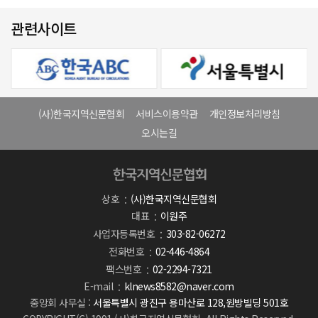
관련사이트
(사)한국지역신문협회
서비스이용약관
개인정보처리방침
오시는길
상호
(사)한국지역신문협회
대표
이원주
사업자등록번호
303-82-06272
전화번호
02-446-4864
팩스번호
02-2294-7321
E-mail
klnews8582@naver.com
중앙회 사무실 :
서울특별시 광진구 용마산로 128,원방빌딩 501호