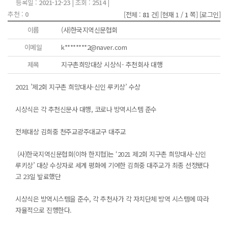
등록일 :
2021-12-23
| 조회 :
2514
|
추천 :
0
[전체 :
81
건]
[현재 1 /
1
쪽]
[로그인]
이름
(사)한국지역신문협회
이메일
k********2@naver.com
제목
지구촌희망대상 시상식- 추천회사 대행
2021 ’제2회 지구촌 희망대사-신인 루키상’ 수상
시상식은 각 추천신문사 대행, 코로나 방역시스템 준수
전체대상 김희중 천주교광주대교구 대주교
(사)한국지역신문협회(이하 한지협)는 ‘2021 제2회 지구촌 희망대사-신인
루키상’ 대상 수상자로 세계 평화에 기여한 김희중 대주교가 최종 선정됐다
고 23일 밮료했단
시상식은 방역시스템을 준수, 각 추천사가 각 자치단체 방역 시스템에 따라
자율적으로 진행한다.