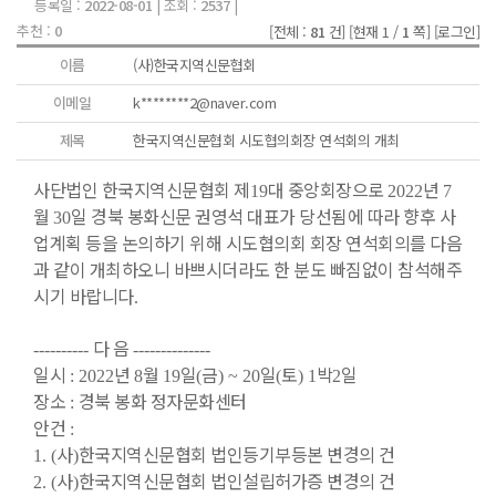
등록일 :
2022-08-01
| 조회 :
2537
|
추천 :
0
[전체 :
81
건]
[현재 1 /
1
쪽]
[로그인]
이름
(사)한국지역신문협회
이메일
k********2@naver.com
제목
한국지역신문협회 시도협의회장 연석회의 개최
사단법인 한국지역신문협회 제
대 중앙회장으로
년
19
2022
7
월
일 경북 봉화신문 권영석 대표가 당선됨에 따라 향후 사
30
업계획 등을 논의하기 위해 시도협의회 회장 연석회의를 다음
과 같이 개최하오니 바쁘시더라도 한 분도 빠짐없이 참석해주
시기 바랍니다
.
다 음
----------
--------------
일시
년
월
일
금
일
토
박
일
: 2022
8
19
(
) ~ 20
(
) 1
2
장소
경북 봉화 정자문화센터
:
안건
:
사
한국지역신문협회 법인등기부등본 변경의 건
1. (
)
사
한국지역신문협회 법인설립허가증 변경의 건
2. (
)