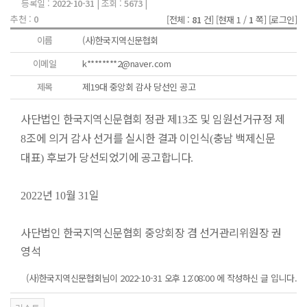
등록일 :
2022-10-31
| 조회 :
5673
|
추천 :
0
[전체 :
81
건]
[현재 1 /
1
쪽]
[로그인]
이름
(사)한국지역신문협회
이메일
k********2@naver.com
제목
제19대 중앙회 감사 당선인 공고
사단법인 한국지역신문협회 정관 제
조 및 임원선거규정 제
13
조에 의거 감사 선거를 실시한 결과 이인식
충남 백제신문
8
(
대표
후보가 당선되었기에 공고합니다
)
.
년
월
일
2022
10
31
사단법인 한국지역신문협회 중앙회장 겸 선거관리위원장 권
영석
(사)한국지역신문협회님이 2022-10-31 오후 12:08:00 에 작성하신 글 입니다.