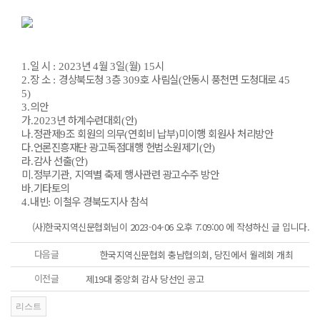
일 시
년
월
일
월
시
1.
: 2023
4
3
(
) 15
장 소
경상북도청
층
호 사림실
안동시 풍천면 도청대로
2.
:
3
309
(
45
5)
의안
3.
가
년 하계수련대회
안
.2023
(
)
나
정관제
조 회원의 의무
연회비 납부
미이행 회원사 처리방안
.
9
(
)
다
언론진흥재단 광고독점대행 헌법소원제기
안
.
(
)
라
감사 선출
안
.
(
)
미
정부기관
지역별 축제 행사관련 광고수주 방안
.
,
바
기타토의
.
내빈
이철우 경북도지사 참석
4.
:
(사)한국지역신문협회님이 2023-04-06 오후 7:09:00 에 작성하신 글 입니다.
다음글
한국지역신문협회 충남협의회, 당진에서 월례회 개최
이전글
제19대 중앙회 감사 당선인 공고