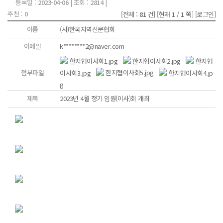
등록일 :
2023-04-06
| 조회 :
2814
|
추천 :
0
[전체 :
81
건]
[현재 1 /
1
쪽]
[로그인]
이름
(사)한국지역신문협회
이메일
k********2@naver.com
한지협이사회1.jpg
한지협이사회2.jpg
한지협
첨부파일
이사회3.jpg
한지협이사회5.jpg
한지협이사회4.jp
g
제목
2023년 4월 정기 임원(이사)회 개최