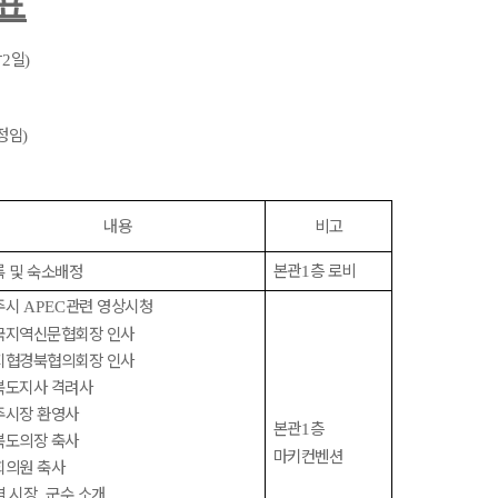
표
박
일
2
)
정임
)
내용
비고
본관
층 로비
록 및 숙소배정
1
주시
관련 영상시청
APEC
국지역신문협회장 인사
지협경북협의회장 인사
북도지사 격려사
주시장 환영사
본관
층
1
북도의장 축사
마키컨벤션
회의원 축사
역 시장
군수 소개
,