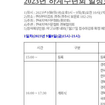
2023
년 하계수련회 일정
일시
년
월
일
금
오후
시
일
토
오전
시
1)
: 2023
9
8
(
)
3
~ 9
(
)
10
(1
장소
켄싱턴리조트 경주
경주시 보문로
2)
:
(
182-29)
주최
한국지역신문협회
중앙회
3)
:
(
)
주관
한국지역신문협회 경북협의회
4)
:
참석예상인원
약
명 내외
월
일 접수마감후 확정 예
5)
:
250
(7
27
1
일차
(2023
년
9
월
8
일
(
금
)15
시
~21
시
)
시간
구분
등록
등
15:00 ~
경
한
한
경
경
경
개회식
16:00 ~ 17:30
국
지