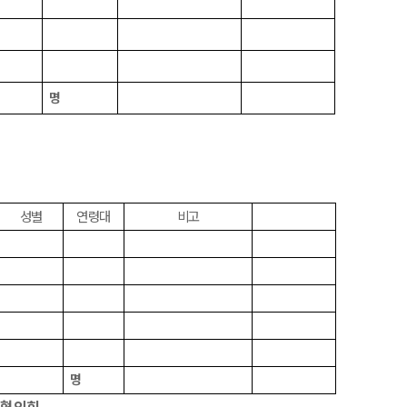
명
성별
연령대
비고
명
협의회