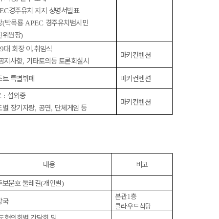
경주유치 지지 성명서발표
EC
강
박목룡
경주유치범시민
(
APEC
진위원장
)
대 회장 이
취임식
19
,
마키컨벤션
 공지사항
기타토의등 토론회실시
,
조트 특별뷔폐
마키컨벤션
섭외중
 :
마키컨벤션
도별 장기자랑
공연
단체게임 등
,
,
내용
비고
주보문호 둘레길
개인별
(
)
본관
층
1
장국
클라우드식당
도협의회별 간담회 및