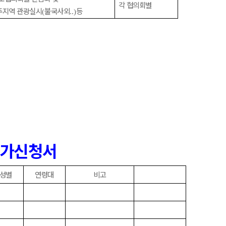
각 협의회별
주지역 관광실시
불국사외
등
(
..)
참가신청서
성별
연령대
비고