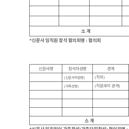
소 계
신문사 임직원 참석 협의회명
협의회
*
:
신문사명
참석자성명
관계
직위
신문사직원명
(
)
(
)
직원과의 관계
가족성명
(
)
(
)
소 계
신문사 임직원의 가족참석
가족단위참석
협의회명