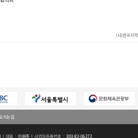
(사)한국지역신
오시는길
회
대표
이원주
사업자등록번호
303-82-06272