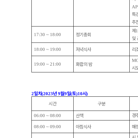
AP
특
추
제
정기총회
17:30 ~ 18:00
및
저녁식사
리
18:00 ~ 19:00
MC
화합의 밤
19:00 ~ 21:00
시
일차
년
월
일
토
시
2
(2023
9
9
(
)10
)
시간
구분
경
산책
06:00 ~ 08:00
아침식사
해
08:00 ~ 09:00
시
,