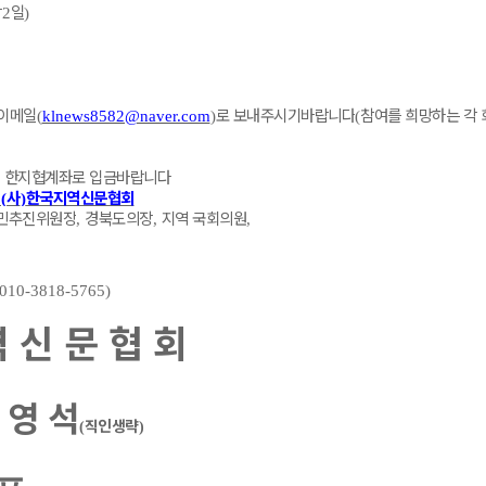
박
일
2
)
표이메일
로 보내주시기바랍니다
참여를 희망하는 각 
(
klnews8582@naver.com
)
(
시 한지협계좌로 입금바랍니다
사
한국지역신문협회
 (
)
민추진위원장
경북도의장
지역 국회의원
,
,
,
(010-3818-5765)
역 신 문 협 회
 영 석
직인생략
(
)