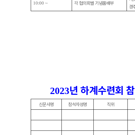
각 협의회별 기념품배부
10:00 ~
경
년 하계수련회 
2023
신문사명
참석자성명
직위