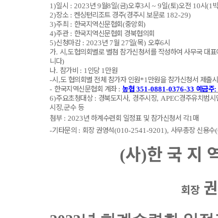
일시
년
월
일
금
오후
시
일
토
오전
시
1)
: 2023
9
8
(
)
3
~ 9
(
)
10
(1
장소
켄싱턴리조트 경주
경주시 보문로
2)
:
(
182-29)
주최
한국지역신문협회
중앙회
3)
:
(
)
주관
한국지역신문협회 경북협의회
4)
:
신청마감
년
월
일
목
오후
시
5)
: 2023
7
27
(
)
6
가
시
도협의회별로 별첨 참가신청서를 작성하여 사무국 대
.
,
니다
)
나
참가비
인당
만원
.
: 1
1
시
도 협의회별 전체 참가자 인원
만원을 참가신청서 제출
-
,
*1
한국지역신문협회 계좌
농협
예금주
-
:
351-0881-0376-33
:
주요초청대상
경북도지사
경주시장
경주유치범시
6)
:
,
, APEC
시장
군수 등
,
첨부
년 하계수련회 일정표 및 참가신청서 각
매
: 2023
1
기
타문의
회장 권영석
사무총장 신용수
-
:
(010-2541-9201),
사
한 국 지 
(
)
권
회장