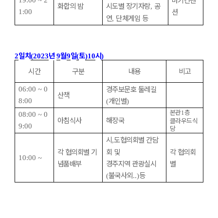
19:00 ~ 2
화합의 밤
시도별 장기자랑
공
,
션
1:00
연
단체게임 등
,
일차
년
월
일
토
시
2
(2023
9
9
(
)10
)
시간
구분
내용
비고
경주보문호 둘레길
06:00 ~ 0
산책
개인별
8:00
(
)
본관
층
1
08:00 ~ 0
아침식사
해장국
클라우드식
9:00
당
시
도협의회별 간담
,
각 협의회별 기
회 및
각 협의회
10:00 ~
념품배부
경주지역 관광실시
별
불국사외
등
(
..)