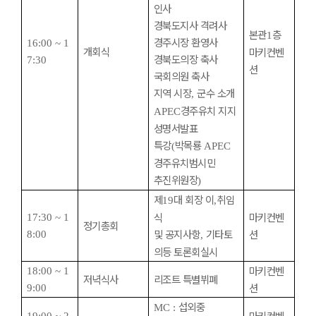
인사
경북도지사 격려사
본관
층
1
경주시장 환영사
16:00 ~ 1
개회식
마키컨벤
경북도의장 축사
7:30
션
국회의원 축사
지역 시장
군수 소개
,
경주유치 지지
APEC
성명서발표
특강
박목룡
(
APEC
경주유치범시민
추진위원장
)
제
대 회장 이
취임
19
,
식
마키컨벤
17:30 ~ 1
정기총회
및 공지사항
기타토
션
8:00
,
의등 토론회실시
마키컨벤
18:00 ~ 1
저녁식사
리조트 특별뷔폐
션
9:00
섭외중
MC :
마키컨벤