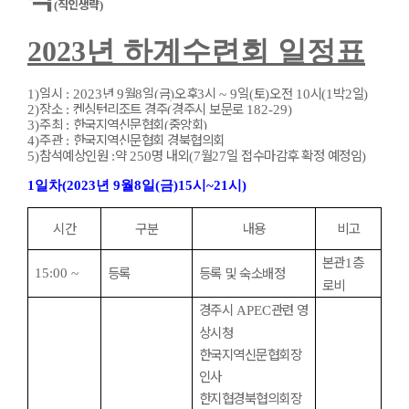
직인생략
(
)
2023
년 하계수련회 일정표
일시
년
월
일
금
오후
시
일
토
오전
시
박
일
1)
: 2023
9
8
(
)
3
~ 9
(
)
10
(1
2
)
장소
켄싱턴리조트 경주
경주시 보문로
2)
:
(
182-29)
주최
한국지역신문협회
중앙회
3)
:
(
)
주관
한국지역신문협회 경북협의회
4)
:
참석예상인원
약
명 내외
월
일 접수마감후 확정 예정임
5)
:
250
(7
27
)
1
일차
(2023
년
9
월
8
일
(
금
)15
시
~21
시
)
시간
구분
내용
비고
본관
층
1
등록
등록 및 숙소배정
15:00 ~
로비
경주시
관련 영
APEC
상시청
한국지역신문협회장
인사
한지협경북협의회장