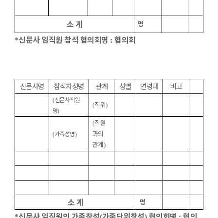
소 계
명
신문사 임직원 참석 협의회명
협의회
*
:
신문사명
참석자성명
관계
성별
연령대
비고
신문사직원
(
직위
(
)
명
)
직원
(
과의
가족성명
(
)
관계
)
소 계
명
신문사 임직원의 가족참석
가족단위참석
협의회명
협의
*
(
)
: