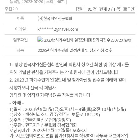
등록일 :
2023-07-20
| 조회 :
4671
|
추천 :
0
[전체 :
81
건]
[현재 3 /
1
쪽]
[로그인]
이름
(사)한국지역신문협회
이메일
k********2@naver.com
첨부파일
2023년하계수련회 일정안내및참가자접수230720.hwp
제목
2023년 하계수련회 일정안내 및 참가신청 접수
항상 한국지역신문협회 발전과 회원사 상호간 화합 및 위상 제고를
1.
위해 각별한 관심을 가져주시는 각 회원사에 깊이 감사드립니다
년 하계수련회 일정안내 및 참가자신청 접수를 아래와 같이
2. 2023
시행하오니 전국 각 회원사
임직원 및 임직원 가족님 많은 참여를 바랍니다
아 래
-
-
일시
년
월
일
금
오후
시
일
토
오전
시
박
일
1)
: 2023
9
8
(
)
3
~ 9
(
)
10
(1
2
)
장소
켄싱턴리조트 경주
경주시 보문로
2)
:
(
182-29)
주최
한국지역신문협회
중앙회
3)
:
(
)
주관
한국지역신문협회 경북협의회
4)
:
신청마감
년
월
일
목
오후
시
5)
: 2023
7
27
(
)
6
가
시
도협의회별로 별첨 참가신청서를 작성하여 사무국 대표이메일
.
,