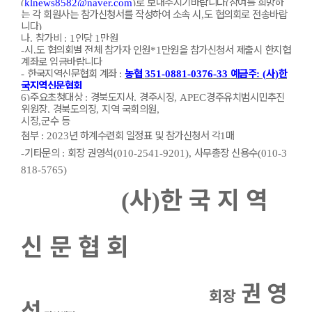
로 보내주시기바랍니다
참여를 희망하
(
klnews8582@naver.com
)
(
는 각 회원사는 참가신청서를 작성하여 소속 시
도 협의회로 전송바랍
,
니다
)
나
참가비
인당
만원
.
: 1
1
시
도 협의회별 전체 참가자 인원
만원을 참가신청서 제출시 한지협
-
,
*1
계좌로 입금바랍니다
한국지역신문협회 계좌
농협
예금주
사
한
-
:
351-0881-0376-33
: (
)
국지역신문협회
주요초청대상
경북도지사
경주시장
경주유치범시민추진
6)
:
,
, APEC
위원장
경북도의장
지역 국회의원
,
,
,
시장
군수 등
,
첨부
년 하계수련회 일정표 및 참가신청서 각
매
: 2023
1
기
타문의
회장 권영석
사무총장 신용수
-
:
(010-2541-9201),
(010-3
818-5765)
사
한 국 지 역
(
)
신 문 협 회
권 영
회장
석