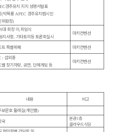
경주유치 지지 성명서발표
EC
강
박목룡
경주유치범시민
(
APEC
진위원장
)
대 회장 이
취임식
19
,
마키컨벤션
 공지사항
기타토의등 토론회실시
,
조트 특별뷔폐
마키컨벤션
섭외중
 :
마키컨벤션
도별 장기자랑
공연
단체게임 등
,
,
내용
비고
주보문호 둘레길
개인별
(
)
본관
층
1
장국
클라우드식당
도협의회별 간담회 및