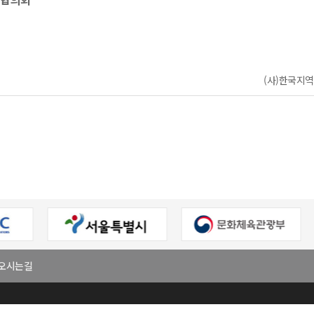
(사)한국지역신
오시는길
회
대표
이원주
사업자등록번호
303-82-06272