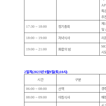
AP
특
추
제
정기총회
17:30 ~ 18:00
및
저녁식사
리
18:00 ~ 19:00
MC
화합의 밤
19:00 ~ 21:00
시
일차
년
월
일
토
시
2
(2023
9
9
(
)10
)
시간
구분
경
산책
06:00 ~ 08:00
아침식사
해
08:00 ~ 09:00
시
,