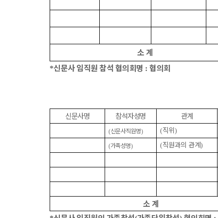
소 계
신문사 임직원 참석 협의회명
협의회
*
:
신문사명
참석자성명
관계
직위
신문사직원명
(
)
(
)
직원과의 관계
가족성명
(
)
(
)
소 계
신문사 임직원의 가족참석
가족단위참석
협의회명