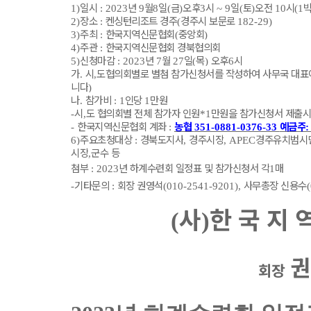
일시
년
월
일
금
오후
시
일
토
오전
시
1)
: 2023
9
8
(
)
3
~ 9
(
)
10
(1
장소
켄싱턴리조트 경주
경주시 보문로
2)
:
(
182-29)
주최
한국지역신문협회
중앙회
3)
:
(
)
주관
한국지역신문협회 경북협의회
4)
:
신청마감
년
월
일
목
오후
시
5)
: 2023
7
27
(
)
6
가
시
도협의회별로 별첨 참가신청서를 작성하여 사무국 대
.
,
니다
)
나
참가비
인당
만원
.
: 1
1
시
도 협의회별 전체 참가자 인원
만원을 참가신청서 제출
-
,
*1
한국지역신문협회 계좌
농협
예금주
-
:
351-0881-0376-33
:
주요초청대상
경북도지사
경주시장
경주유치범시
6)
:
,
, APEC
시장
군수 등
,
첨부
년 하계수련회 일정표 및 참가신청서 각
매
: 2023
1
기
타문의
회장 권영석
사무총장 신용수
-
:
(010-2541-9201),
사
한 국 지 
(
)
권
회장