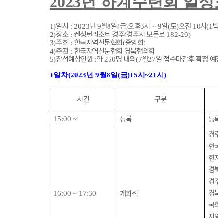
2023
년 하계수련회 일정
일시
년
월
일
금
오후
시
일
토
오전
시
1)
: 2023
9
8
(
)
3
~ 9
(
)
10
(1
장소
켄싱턴리조트 경주
경주시 보문로
2)
:
(
182-29)
주최
한국지역신문협회
중앙회
3)
:
(
)
주관
한국지역신문협회 경북협의회
4)
:
참석예상인원
약
명 내외
월
일 접수마감후 확정 예
5)
:
250
(7
27
1
일차
(2023
년
9
월
8
일
(
금
)15
시
~21
시
)
시간
구분
등록
등
15:00 ~
경
한
한
경
경
경
개회식
16:00 ~ 17:30
국
지