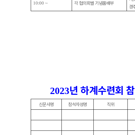
각 협의회별 기념품배부
10:00 ~
경
년 하계수련회 
2023
신문사명
참석자성명
직위