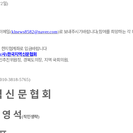
박
일
2
)
표이메일
로 보내주시기바랍니다
참여를 희망하는 각 
(
klnews8582@naver.com
)
(
시 한지협계좌로 입금바랍니다
사
한국지역신문협회
 (
)
민추진위원장
경북도의장
지역 국회의원
,
,
,
(010-3818-5765)
역 신 문 협 회
 영 석
직인생략
(
)