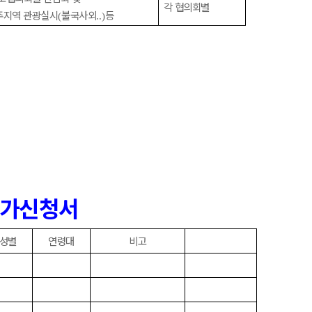
각 협의회별
주지역 관광실시
불국사외
등
(
..)
참가신청서
성별
연령대
비고