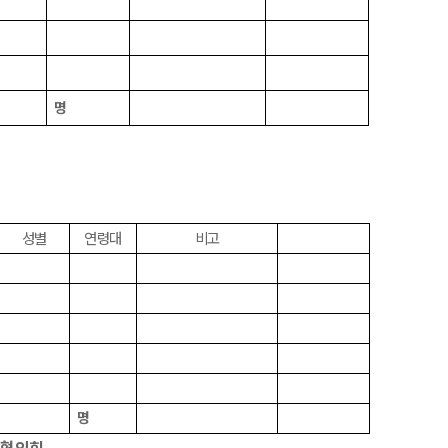
명
성별
연령대
비고
명
협의회