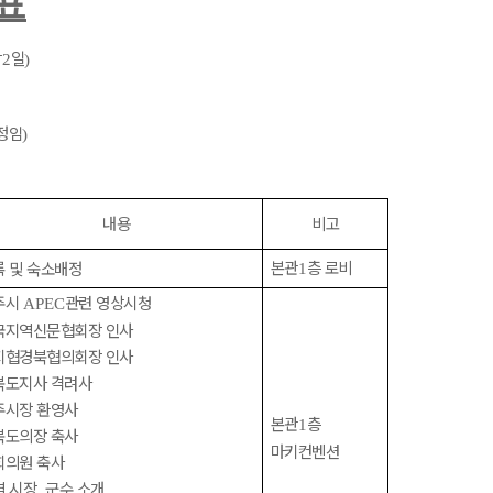
표
박
일
2
)
정임
)
내용
비고
본관
층 로비
록 및 숙소배정
1
주시
관련 영상시청
APEC
국지역신문협회장 인사
지협경북협의회장 인사
북도지사 격려사
주시장 환영사
본관
층
1
북도의장 축사
마키컨벤션
회의원 축사
역 시장
군수 소개
,