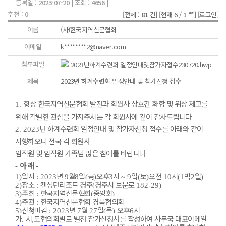
등록일 :
2023-07-20
| 조회 :
4656
|
추천 :
0
[전체 :
81
건]
[현재 6 /
1
쪽]
[로그인]
이름
(사)한국지역신문협회
이메일
k********2@naver.com
첨부파일
2023년하계수련회 일정안내및참가자접수230720.hwp
제목
2023년 하계수련회 일정안내 및 참가신청 접수
항상 한국지역신문협회 발전과 회원사 상호간 화합 및 위상 제고를
1.
위해 각별한 관심을 가져주시는 각 회원사에 깊이 감사드립니다
년 하계수련회 일정안내 및 참가자신청 접수를 아래와 같이
2. 2023
시행하오니 전국 각 회원사
임직원 및 임직원 가족님 많은 참여를 바랍니다
아 래
-
-
일시
년
월
일
금
오후
시
일
토
오전
시
박
일
1)
: 2023
9
8
(
)
3
~ 9
(
)
10
(1
2
)
장소
켄싱턴리조트 경주
경주시 보문로
2)
:
(
182-29)
주최
한국지역신문협회
중앙회
3)
:
(
)
주관
한국지역신문협회 경북협의회
4)
:
신청마감
년
월
일
목
오후
시
5)
: 2023
7
27
(
)
6
가
시
도협의회별로 별첨 참가신청서를 작성하여 사무국 대표이메일
.
,