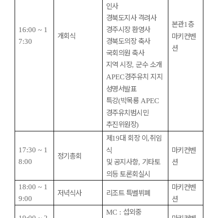
인사
경북도지사 격려사
본관
층
1
경주시장 환영사
16:00 ~ 1
개회식
마키컨벤
경북도의장 축사
7:30
션
국회의원 축사
지역 시장
군수 소개
,
경주유치 지지
APEC
성명서발표
특강
박목룡
(
APEC
경주유치범시민
추진위원장
)
제
대 회장 이
취임
19
,
식
마키컨벤
17:30 ~ 1
정기총회
및 공지사항
기타토
션
8:00
,
의등 토론회실시
마키컨벤
18:00 ~ 1
저녁식사
리조트 특별뷔폐
션
9:00
섭외중
MC :
마키컨벤