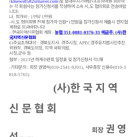
로 보내주시기바랍니다
참여를 희망하
(
klnews8582@naver.com
)
(
는 각 회원사는 참가신청서를 작성하여 소속 시
도 협의회로 전송바랍
,
니다
)
나
참가비
인당
만원
.
: 1
1
시
도 협의회별 전체 참가자 인원
만원을 참가신청서 제출시 한지협
-
,
*1
계좌로 입금바랍니다
한국지역신문협회 계좌
농협
예금주
사
한
-
:
351-0881-0376-33
: (
)
국지역신문협회
주요초청대상
경북도지사
경주시장
경주유치범시민추진
6)
:
,
, APEC
위원장
경북도의장
지역 국회의원
,
,
,
시장
군수 등
,
첨부
년 하계수련회 일정표 및 참가신청서 각
매
: 2023
1
기
타문의
회장 권영석
사무총장 신용수
-
:
(010-2541-9201),
(010-3
818-5765)
사
한 국 지 역
(
)
신 문 협 회
권 영
회장
석