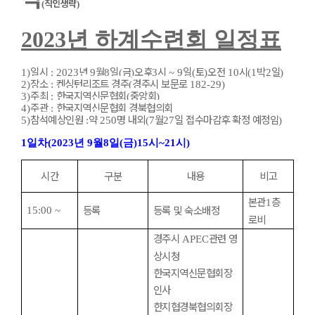
직인생략
(
)
2023
년 하계수련회 일정표
일시
년
월
일
금
오후
시
일
토
오전
시
박
일
1)
: 2023
9
8
(
)
3
~ 9
(
)
10
(1
2
)
장소
켄싱턴리조트 경주
경주시 보문로
2)
:
(
182-29)
주최
한국지역신문협회
중앙회
3)
:
(
)
주관
한국지역신문협회 경북협의회
4)
:
참석예상인원
약
명 내외
월
일 접수마감후 확정 예정임
5)
:
250
(7
27
)
1
일차
(2023
년
9
월
8
일
(
금
)15
시
~21
시
)
시간
구분
내용
비고
본관
층
1
등록
등록 및 숙소배정
15:00 ~
로비
경주시
관련 영
APEC
상시청
한국지역신문협회장
인사
한지협경북협의회장