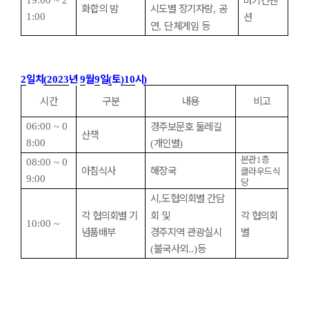
19:00 ~ 2
화합의 밤
시도별 장기자랑
공
,
션
1:00
연
단체게임 등
,
일차
년
월
일
토
시
2
(2023
9
9
(
)10
)
시간
구분
내용
비고
경주보문호 둘레길
06:00 ~ 0
산책
개인별
8:00
(
)
본관
층
1
08:00 ~ 0
아침식사
해장국
클라우드식
9:00
당
시
도협의회별 간담
,
각 협의회별 기
회 및
각 협의회
10:00 ~
념품배부
경주지역 관광실시
별
불국사외
등
(
..)