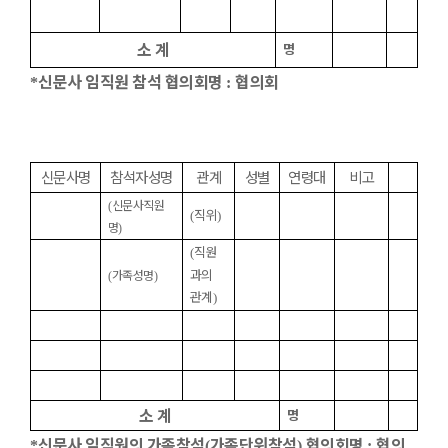
소 계
명
신문사 임직원 참석 협의회명
협의회
*
:
신문사명
참석자성명
관계
성별
연령대
비고
신문사직원
(
직위
(
)
명
)
직원
(
과의
가족성명
(
)
관계
)
소 계
명
신문사 임직원의 가족참석
가족단위참석
협의회명
협의
*
(
)
: