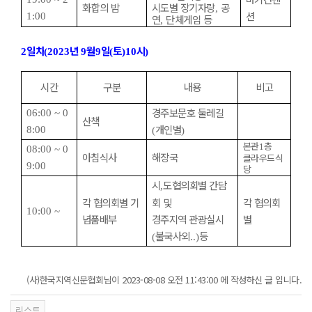
화합의 밤
시도별 장기자랑
공
,
션
1:00
연
단체게임 등
,
일차
년
월
일
토
시
2
(2023
9
9
(
)10
)
시간
구분
내용
비고
경주보문호 둘레길
06:00 ~ 0
산책
개인별
8:00
(
)
본관
층
1
08:00 ~ 0
아침식사
해장국
클라우드식
9:00
당
시
도협의회별 간담
,
각 협의회별 기
회 및
각 협의회
10:00 ~
념품배부
경주지역 관광실시
별
불국사외
등
(
..)
(사)한국지역신문협회님이 2023-08-08 오전 11:43:00 에 작성하신 글 입니다.