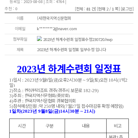
등록일 :
2023-08-08
| 조회 :
4764
|
추천 :
0
[전체 :
81
건]
[현재 2 /
1
쪽]
[로그인]
이름
(사)한국지역신문협회
이메일
k********2@naver.com
첨부파일
2023년 하계수련회 일정표수정230720.hwp
제목
2023년 하계수련회 일정표 일부수정 입니다
년 하계수련회 일정표
2023
일시
년
월
일
금
오후
시
분
일
토
오전
시
박
1)
: 2023
9
8
(
)
2
30
~ 9
(
)
10
(1
2
일
)
장소
켄싱턴리조트 경주
경주시 보문로
2)
:
(
182-29)
주최
한국지역신문협회
중앙회
3)
:
(
)
주관
한국지역신문협회 경북협의회
4)
:
참석예상인원
약
명 내외
월
일 접수마감후 확정 예정임
5)
:
250
(7
27
)
1
일차
(2023
년
9
월
8
일
(
금
)14
시
30
분
~ 21
시
)
시간
구분
내용
비고
본관
층
1