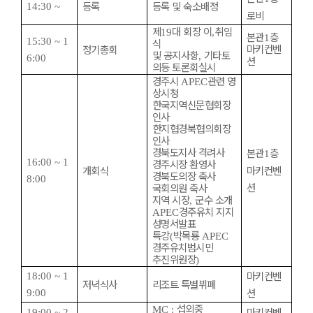
등록
등록 및 숙소배정
14:30 ~
로비
제
대 회장 이
취임
19
,
본관
층
1
15:30 ~ 1
식
마키컨벤
정기총회
및 공지사항
기타토
,
6:00
션
의등 토론회실시
경주시
관련 영
APEC
상시청
한국지역신문협회장
인사
한지협경북협의회장
인사
경북도지사 격려사
본관
층
1
16:00 ~ 1
경주시장 환영사
개회식
마키컨벤
경북도의장 축사
8:00
션
국회의원 축사
지역 시장
군수 소개
,
경주유치 지지
APEC
성명서발표
특강
박목룡
(
APEC
경주유치범시민
추진위원장
)
마키컨벤
18:00 ~ 1
저녁식사
리조트 특별뷔폐
션
9:00
섭외중
MC :
마키컨벤
19:00 ~ 2