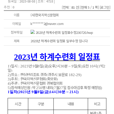
등록일 :
2023-08-08
| 조회 :
4718
|
추천 :
0
[전체 :
81
건]
[현재 5 /
1
쪽]
[로그인]
이름
(사)한국지역신문협회
이메일
k********2@naver.com
첨부파일
2023년 하계수련회 일정표수정230720.hwp
제목
2023년 하계수련회 일정표 일부수정 입니다
년 하계수련회 일정표
2023
일시
년
월
일
금
오후
시
분
일
토
오전
시
박
1)
: 2023
9
8
(
)
2
30
~ 9
(
)
10
(1
2
일
)
장소
켄싱턴리조트 경주
경주시 보문로
2)
:
(
182-29)
주최
한국지역신문협회
중앙회
3)
:
(
)
주관
한국지역신문협회 경북협의회
4)
:
참석예상인원
약
명 내외
월
일 접수마감후 확정 예정임
5)
:
250
(7
27
)
1
일차
(2023
년
9
월
8
일
(
금
)14
시
30
분
~ 21
시
)
시간
구분
내용
비고
본관
층
1