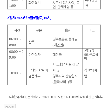
화합의 밤
시도별 장기자랑
공
,
션
1:00
연
단체게임 등
,
일차
년
월
일
토
시
2
(2023
9
9
(
)10
)
시간
구분
내용
비고
경주보문호 둘레길
06:00 ~ 0
산책
개인별
8:00
(
)
본관
층
1
08:00 ~ 0
아침식사
해장국
클라우드식
9:00
당
시
도협의회별 간담
,
각 협의회별 기
회 및
각 협의회
10:00 ~
념품배부
경주지역 관광실시
별
불국사외
등
(
..)
(사)한국지역신문협회님이 2023-08-08 오전 11:43:00 에 작성하신 글 입니다.