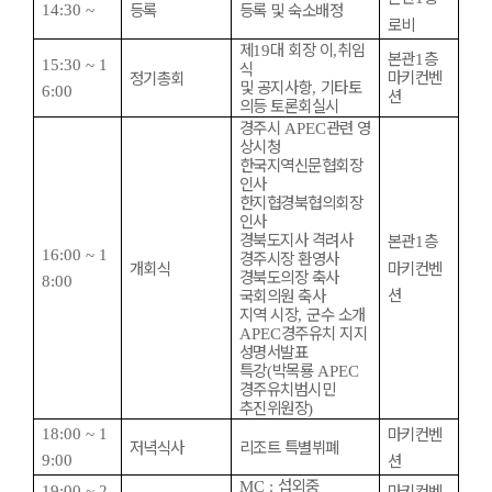
등록
등록 및 숙소배정
14:30 ~
로비
제
대 회장 이
취임
19
,
본관
층
1
15:30 ~ 1
식
마키컨벤
정기총회
및 공지사항
기타토
,
6:00
션
의등 토론회실시
경주시
관련 영
APEC
상시청
한국지역신문협회장
인사
한지협경북협의회장
인사
경북도지사 격려사
본관
층
1
16:00 ~ 1
경주시장 환영사
개회식
마키컨벤
경북도의장 축사
8:00
션
국회의원 축사
지역 시장
군수 소개
,
경주유치 지지
APEC
성명서발표
특강
박목룡
(
APEC
경주유치범시민
추진위원장
)
마키컨벤
18:00 ~ 1
저녁식사
리조트 특별뷔폐
션
9:00
섭외중
MC :
마키컨벤
19:00 ~ 2