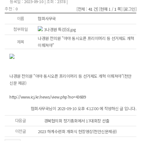
등록일 :
2023-09-10
| 조회 :
2378
|
추천 :
0
[전체 :
41
건]
[현재 1 /
1
쪽]
[로그인]
이름
협회사무국
첨부파일
3나경원 특강[0].jpg
나경원 전의원 "야야 동시오픈 프리이머리 등 선거제도 개혁
제목
이뤄져야"
나경원 전의원 "야야 동시오픈 프리이머리 등 선거제도 개혁 이뤄져야"(천안
신문 제공)
http://www.icj.kr/news/view.php?no=43689
협회사무국님이 2023-09-10 오후 4:12:00 에 작성하신 글 입니다.
다음글
경북협의회 정기총회에서 17대회장 선출
이전글
2023 하계수련회 개회식 현장영상(천안신문제공)