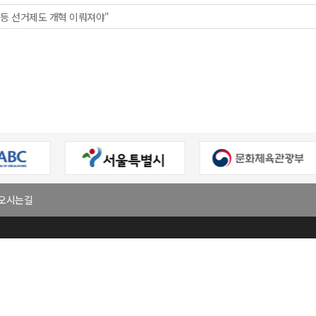
 등 선거제도 개혁 이뤄져야"
오시는길
회
대표
이원주
사업자등록번호
303-82-06272
팩스번호
02-2294-7321
E-mail
klnews8582@naver.com
진구 용마산로 128,원방빌딩 501호
한국지역신문협회. All Rights Reserved.