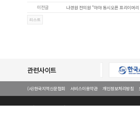
이전글
나경원 전의원 "야야 동시오픈 프리이머리
관련사이트
(사)한국지역신문협회
서비스이용약관
개인정보처리방침
상호
(사)한국지역신문협
전화번호
02-446-4864
중앙회 사무실 :
서울특별시 광
COPYRIGHT(C) 1991 (사)