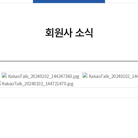
회원사 소식
KakaoTalk_20240102_144247360.jpg
KakaoTalk_20240102_144
KakaoTalk_20240102_144721470.jpg