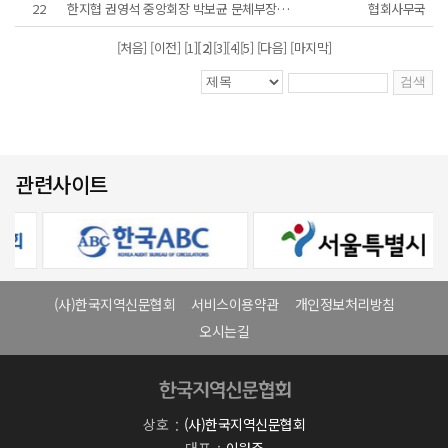
22
한지협 권영석 중앙회장 박보균 문체부장관 면담
협회사무국
[처음] [이전]
[1]
[2]
[3]
[4]
[5]
[다음] [마지막]
관련사이트
(사)한국지역신문협회
서비스이용약관
개인정보처리방침
오시는길
상호
(사)한국지역신문협회