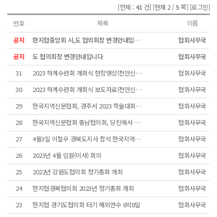
[전체 :
41
건]
[현재 2 /
5
쪽]
[로그인]
번호
제목
이름
공지
한지협중앙회 시,도 협의회장 변경안내입니다
협회사무국
공지
도 협의회장 변경안내입니다
협회사무국
31
2023 하계수련회 개회식 현장영상(천안신문제공)
협회사무국
30
2023 하계수련회 개회식 보도자료(천안신문 제공)
협회사무국
29
한국지역신문협회, 경주서 2023 학술대회ㆍ수련회 개최
협회사무국
28
한국지역신문협회 충남협의회, 당진에서 월례회 개최
협회사무국
27
4월3일 이철우 경북도지사 참석 한국지역신문협회 정기이사회...
협회사무국
26
2023년 4월 임원(이사) 회의
협회사무국
25
2022년 강원도협의회 정기총회 개최
협회사무국
24
한지협경북협의회 2023년 정기총회 개최
협회사무국
23
한지협 경기도협의회 터기 해외연수 6박8일
협회사무국