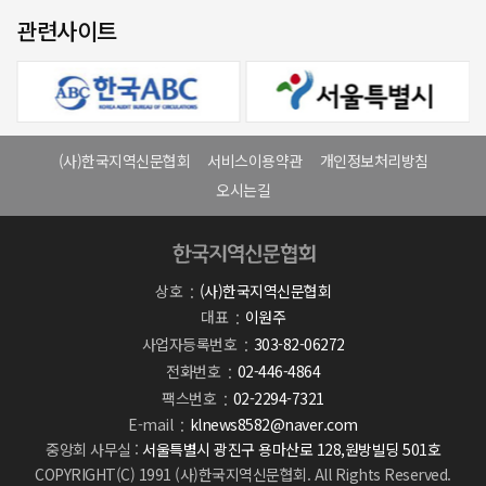
관련사이트
(사)한국지역신문협회
서비스이용약관
개인정보처리방침
오시는길
상호
(사)한국지역신문협회
대표
이원주
사업자등록번호
303-82-06272
전화번호
02-446-4864
팩스번호
02-2294-7321
E-mail
klnews8582@naver.com
중앙회 사무실 :
서울특별시 광진구 용마산로 128,원방빌딩 501호
COPYRIGHT(C) 1991 (사)한국지역신문협회. All Rights Reserved.